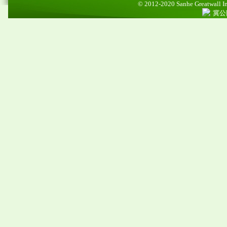
© 2012-2020 Sanhe Greatwall Imp
冀公网