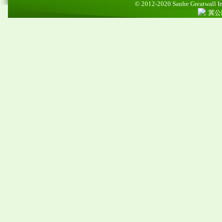
© 2012-2020 Sanhe Greatwall Imp
冀公网