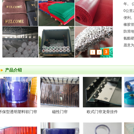
年。 
0公
便利。
橡胶管
防滑地
氨酯硬
愿意为
3
1
2
产品介绍
环保型透明塑料软门帘
磁性门帘
欧式门帘龙骨挂件