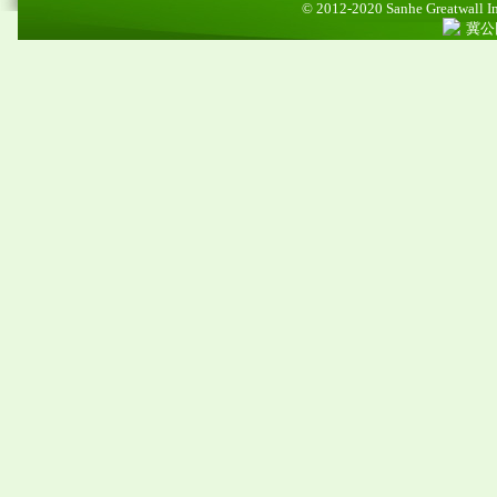
© 2012-2020 Sanhe Greatwall Imp
冀公网